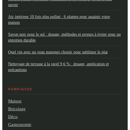
savoir
Air intérieur 10 fois plus pollué : 6 plantes pour assainir votre
maison
Savon noir pour le sol : dosage, méthodes et erreurs à éviter pour un
entretien durable
Quel vin avec un veau marengo choisir pour sublimer le plat
Nettoyage de terrasse à la javel 9,6 % : dosage, application et
précautions
RUBRIQUES
Maison
Bricolage
Déco
Gastronomie