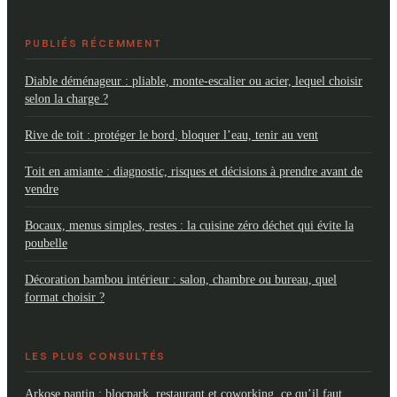
PUBLIÉS RÉCEMMENT
Diable déménageur : pliable, monte-escalier ou acier, lequel choisir
selon la charge ?
Rive de toit : protéger le bord, bloquer l’eau, tenir au vent
Toit en amiante : diagnostic, risques et décisions à prendre avant de
vendre
Bocaux, menus simples, restes : la cuisine zéro déchet qui évite la
poubelle
Décoration bambou intérieur : salon, chambre ou bureau, quel
format choisir ?
LES PLUS CONSULTÉS
Arkose pantin : blocpark, restaurant et coworking, ce qu’il faut