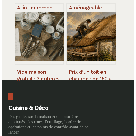
Al in : comment
Aménageable :
l’intelligence
comment
artificielle
exploiter
transforme déjà
pleinement un
votre quotidien
espace ou un bien
immobilier
Vide maison
Prix d’un toit en
gratuit : 3 critères
chaume : de 150 à
pour transformer
260 €/m² pour
vos encombrants
une toiture de 50
en opération
ans
neutre
Cuisine & Déco
Des guides sur la maison écrits pour être
appliqués : les cotes, l'outillage, l'ordre des
opérations et les points de contrôle avant de se
lancer.