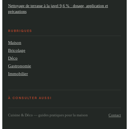
Nettoyage de terrasse à la javel 9,6 % : dosage, application et
précautions
RUBRIQUES
Maison
Bricolage
Déco
Gastronomie
Immobilier
À CONSULTER AUSSI
Contact
Cuisine & Déco — guides pratiques pour la maison