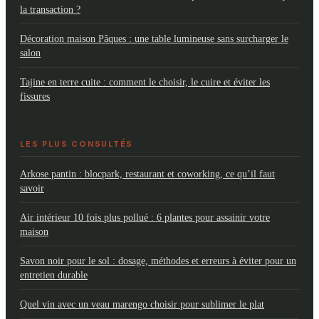
la transaction ?
Décoration maison Pâques : une table lumineuse sans surcharger le
salon
Tajine en terre cuite : comment le choisir, le cuire et éviter les
fissures
LES PLUS CONSULTÉS
Arkose pantin : blocpark, restaurant et coworking, ce qu’il faut
savoir
Air intérieur 10 fois plus pollué : 6 plantes pour assainir votre
maison
Savon noir pour le sol : dosage, méthodes et erreurs à éviter pour un
entretien durable
Quel vin avec un veau marengo choisir pour sublimer le plat