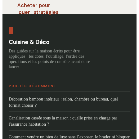
Acheter pour
louer : stratégies
gagnantes pour
réussir son
investissement
locatif
Cuisine & Déco
Des guides sur la maison écrits pour être
appliqués : les cotes, l'outillage, l'ordre des
opérations et les points de contrôle avant de se
lancer.
PUBLIÉS RÉCEMMENT
Décoration bambou intérieur : salon, chambre ou bureau, quel
format choisir ?
Canalisation cassée sous la maison : quelle prise en charge par
l'assurance habitation ?
Comment vendre un bien de luxe sans l’exposer, le brader ni bloquer