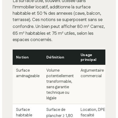
La surface utile, souvent utilisée dans
l’immobilier locatif, additionne la surface
habitable et 50 % des annexes (cave, balcon,
terrasse). Ces notions se superposent sans se
confondre. Un bien peut afficher 80 m² Carrez,
65 m² habitables et 75 m² utiles, selon les
espaces concernés.
Usage
Notion
Définition
principal
Surface
Volume
Argumentaire
aménageable
potentiellement
commercial
transformable,
sans garantie
technique ou
légale
Surface
Surface de
Location, DPE,
habitable
fiscalité
plancher ≥ 1,80