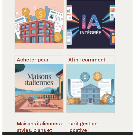
Acheter pour
Al in : comment
louer : stratégies
l’intelligence
gagnantes pour
artificielle
réussir son
transforme déjà
investissement
votre quotidien
locatif
Maisons italiennes :
Tarif gestion
styles, plans et
locative :