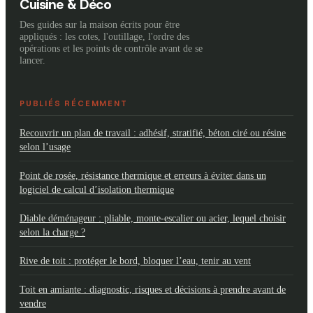
Cuisine & Déco
Des guides sur la maison écrits pour être
appliqués : les cotes, l'outillage, l'ordre des
opérations et les points de contrôle avant de se
lancer.
PUBLIÉS RÉCEMMENT
Recouvrir un plan de travail : adhésif, stratifié, béton ciré ou résine
selon l’usage
Point de rosée, résistance thermique et erreurs à éviter dans un
logiciel de calcul d’isolation thermique
Diable déménageur : pliable, monte-escalier ou acier, lequel choisir
selon la charge ?
Rive de toit : protéger le bord, bloquer l’eau, tenir au vent
Toit en amiante : diagnostic, risques et décisions à prendre avant de
vendre