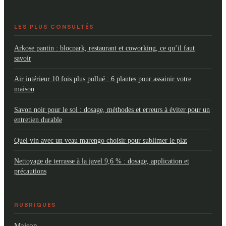
LES PLUS CONSULTÉS
Arkose pantin : blocpark, restaurant et coworking, ce qu’il faut
savoir
Air intérieur 10 fois plus pollué : 6 plantes pour assainir votre
maison
Savon noir pour le sol : dosage, méthodes et erreurs à éviter pour un
entretien durable
Quel vin avec un veau marengo choisir pour sublimer le plat
Nettoyage de terrasse à la javel 9,6 % : dosage, application et
précautions
RUBRIQUES
Maison