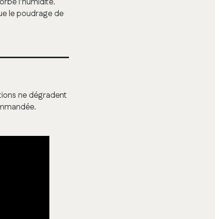
orbe l’humidité.
que le poudrage de
rations ne dégradent
commandée.