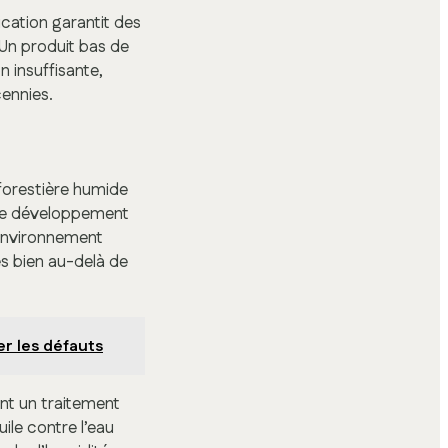
ication garantit des
 Un produit bas de
 insuffisante,
cennies.
 forestière humide
e le développement
 environnement
s bien au-delà de
er les défauts
ent un traitement
uile contre l’eau