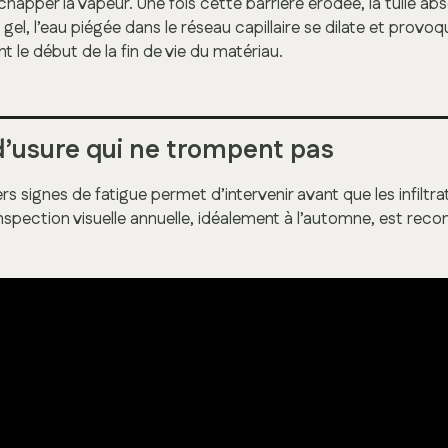
échapper la vapeur. Une fois cette barrière érodée, la tuile abs
gel, l’eau piégée dans le réseau capillaire se dilate et provo
t le début de la fin de vie du matériau.
d’usure qui ne trompent pas
iers signes de fatigue permet d’intervenir avant que les infilt
inspection visuelle annuelle, idéalement à l’automne, est re