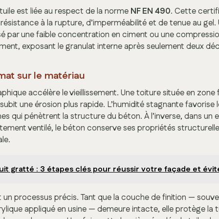
 tuile est liée au respect de la norme
NF EN 490
. Cette certif
résistance à la rupture, d’imperméabilité et de tenue au gel.
 par une faible concentration en ciment ou une compression
ement, exposant le granulat interne après seulement deux dé
mat sur le matériau
phique accélère le vieillissement. Une toiture située en zone
subit une érosion plus rapide. L’humidité stagnante favoris
s qui pénètrent la structure du béton. À l’inverse, dans un
ement ventilé, le béton conserve ses propriétés structurelle
le.
it gratté : 3 étapes clés pour réussir votre façade et évit
t un processus précis. Tant que la couche de finition — souv
crylique appliqué en usine — demeure intacte, elle protège la t