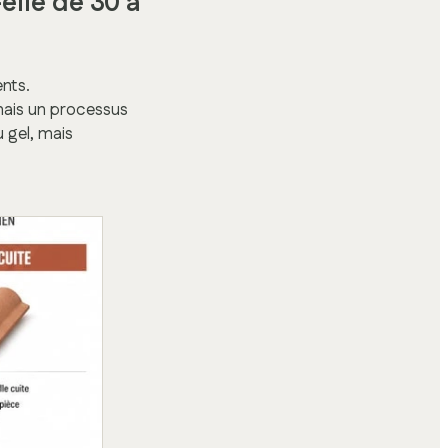
-elle de 30 à
nts.
 mais un processus
 gel, mais