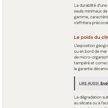
La durabilité d’une
seuils minimaux de 
gamme, caractérisé
s’effritera précoc
Le poids du cli
L’exposition géogra
ou en bord de mer 
de micro-organisme
tempéré et correct
la garantie décenna
LIRE AUSSI
Endu
La dégradation sui
au silicate ou à l’a