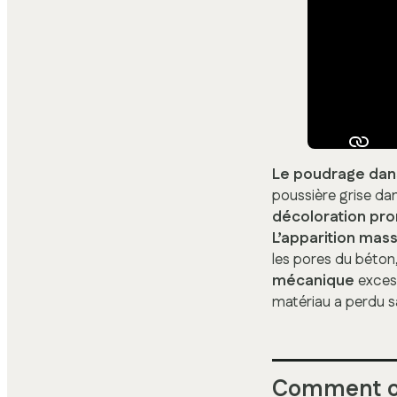
Le poudrage dans
poussière grise da
décoloration pr
L’apparition mas
les pores du béton, 
mécanique
excess
matériau a perdu s
Comment opt