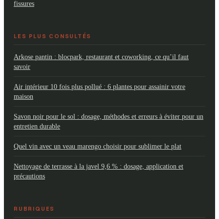
fissures
LES PLUS CONSULTÉS
Arkose pantin : blocpark, restaurant et coworking, ce qu’il faut
savoir
Air intérieur 10 fois plus pollué : 6 plantes pour assainir votre
maison
Savon noir pour le sol : dosage, méthodes et erreurs à éviter pour un
entretien durable
Quel vin avec un veau marengo choisir pour sublimer le plat
Nettoyage de terrasse à la javel 9,6 % : dosage, application et
précautions
RUBRIQUES