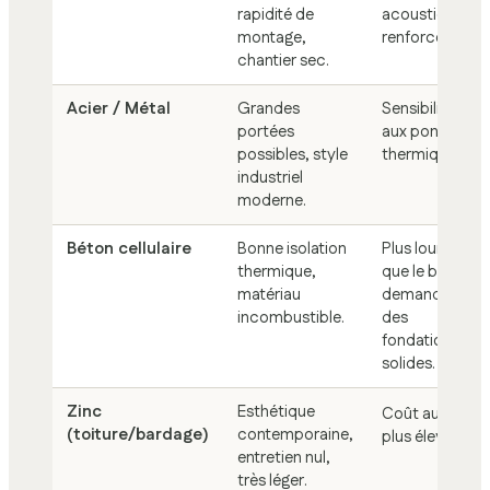
rapidité de
acoustique
montage,
renforcée.
chantier sec.
Acier / Métal
Grandes
Sensibilité
portées
aux ponts
possibles, style
thermiques.
industriel
moderne.
Béton cellulaire
Bonne isolation
Plus lourd
thermique,
que le bois,
matériau
demande
incombustible.
des
fondations
solides.
Zinc
Esthétique
Coût au m²
(toiture/bardage)
contemporaine,
plus élevé.
entretien nul,
très léger.