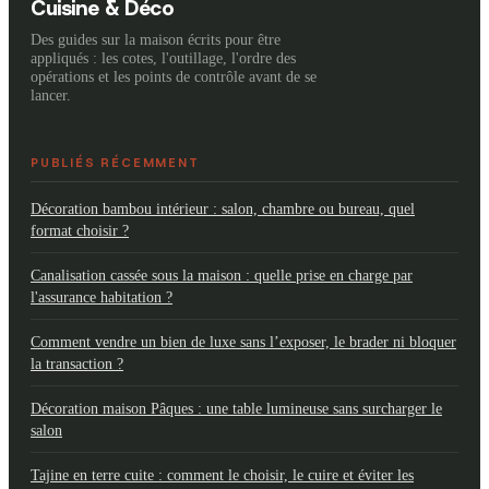
neutre
Cuisine & Déco
Des guides sur la maison écrits pour être
appliqués : les cotes, l'outillage, l'ordre des
opérations et les points de contrôle avant de se
lancer.
PUBLIÉS RÉCEMMENT
Décoration bambou intérieur : salon, chambre ou bureau, quel
format choisir ?
Canalisation cassée sous la maison : quelle prise en charge par
l'assurance habitation ?
Comment vendre un bien de luxe sans l’exposer, le brader ni bloquer
la transaction ?
Décoration maison Pâques : une table lumineuse sans surcharger le
salon
Tajine en terre cuite : comment le choisir, le cuire et éviter les