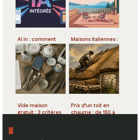
Al in : comment
Maisons italiennes :
l’intelligence
styles, plans et
artificielle
idées pour
transforme déjà
s’inspirer sans se
votre quotidien
tromper
Vide maison
Prix d’un toit en
gratuit : 3 critères
chaume : de 150 à
pour transformer
260 €/m² pour
vos encombrants
une toiture de 50
en opération
ans