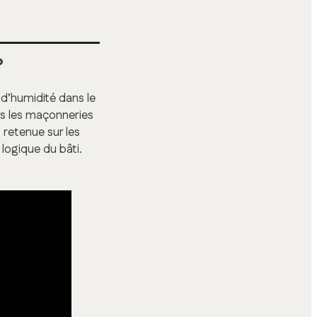
?
d’humidité dans le
ns les maçonneries
 retenue sur les
 logique du bâti.