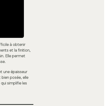
icile à obtenir
nts et la finition,
in. Elle permet
sse.
t une épaisseur
t bien posée, elle
ui simplifie les