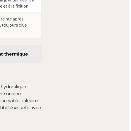
la granulométrie à
 et à la finition
 teinte après
 toujours plus
ant thermique
x hydraulique
nne ou une
: un sable calcaire
bilité visuelle avec