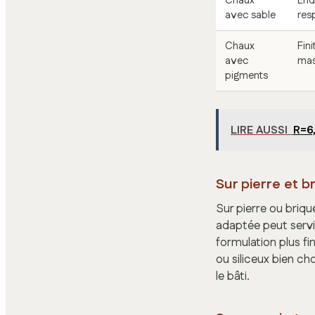
Chaux
End
avec sable
res
Chaux
Fini
avec
mas
pigments
LIRE AUSSI
R=6,
Sur pierre et b
Sur pierre ou briqu
adaptée peut servi
formulation plus fin
ou siliceux bien ch
le bâti.