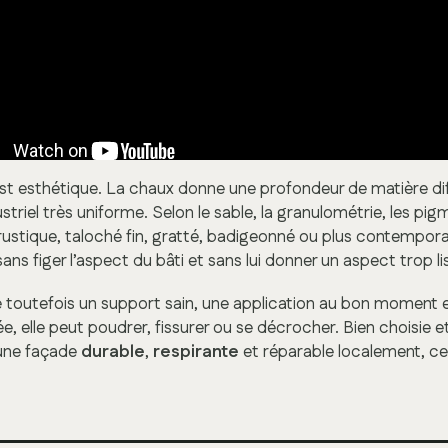
st esthétique. La chaux donne une profondeur de matière diff
triel très uniforme. Selon le sable, la granulométrie, les pigme
rustique, taloché fin, gratté, badigeonné ou plus contempora
ns figer l’aspect du bâti et sans lui donner un aspect trop li
outefois un support sain, une application au bon moment e
sée, elle peut poudrer, fissurer ou se décrocher. Bien choisie e
 une façade
durable
,
respirante
et réparable localement, ce q