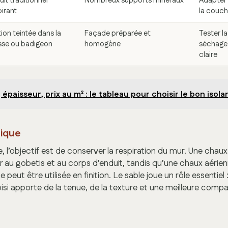
uit traditionnel
Nombreux supports minéraux
Adapter 
pirant
la couche
tion teintée dans la
Façade préparée et
Tester la
se ou badigeon
homogène
séchage,
claire
 épaisseur, prix au m² : le tableau pour choisir le bon isol
rique
e, l’objectif est de conserver la respiration du mur. Une chau
r au gobetis et au corps d’enduit, tandis qu’une chaux aérie
e peut être utilisée en finition. Le sable joue un rôle essentiel 
oisi apporte de la tenue, de la texture et une meilleure compati