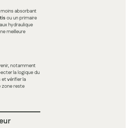
et moins absorbant
tis
ou un primaire
haux hydraulique
une meilleure
venir, notamment
pecter la logique du
t vérifier la
e zone reste
ieur