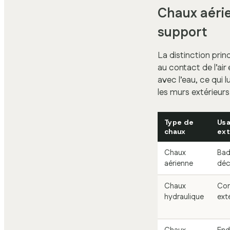
Chaux aérie
support
La distinction prin
au contact de l’air
avec l’eau, ce qui 
les murs extérieur
Type de
Usa
chaux
ext
Chaux
Badi
aérienne
déc
Chaux
Cor
hydraulique
ext