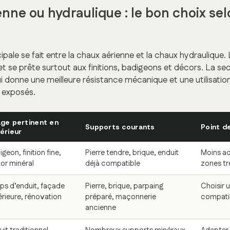
nne ou hydraulique : le bon choix sel
cipale se fait entre la chaux aérienne et la chaux hydraulique.
 et se prête surtout aux finitions, badigeons et décors. La sec
lui donne une meilleure résistance mécanique et une utilisatio
s exposés.
ge pertinent en
Supports courants
Point de
érieur
geon, finition fine,
Pierre tendre, brique, enduit
Moins ad
or minéral
déjà compatible
zones tr
ps d’enduit, façade
Pierre, brique, parpaing
Choisir 
érieure, rénovation
préparé, maçonnerie
compatib
ancienne