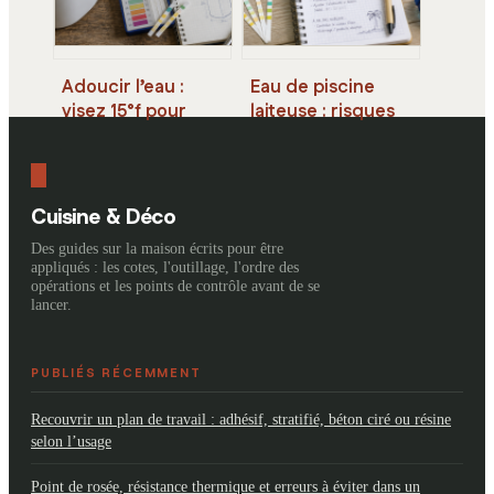
Adoucir l’eau :
Eau de piscine
visez 15°f pour
laiteuse : risques
préserver votre
pour la santé et 4
peau et vos
étapes pour
canalisations
retrouver une eau
claire
Cuisine & Déco
Des guides sur la maison écrits pour être
appliqués : les cotes, l'outillage, l'ordre des
opérations et les points de contrôle avant de se
lancer.
PUBLIÉS RÉCEMMENT
Recouvrir un plan de travail : adhésif, stratifié, béton ciré ou résine
selon l’usage
Point de rosée, résistance thermique et erreurs à éviter dans un