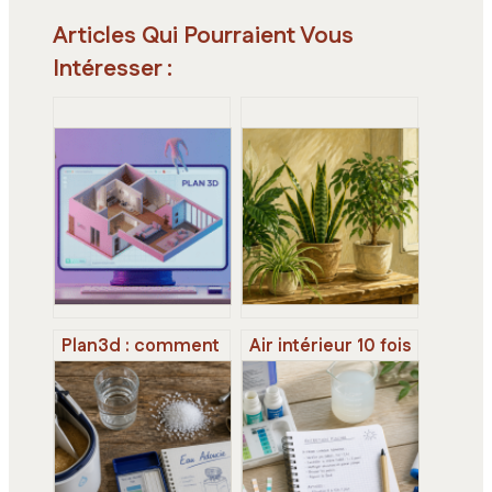
Articles Qui Pourraient Vous
Intéresser :
Plan3d : comment
Air intérieur 10 fois
choisir et utiliser
plus pollué : 6
un logiciel de plan
plantes pour
en 3d
assainir votre
maison