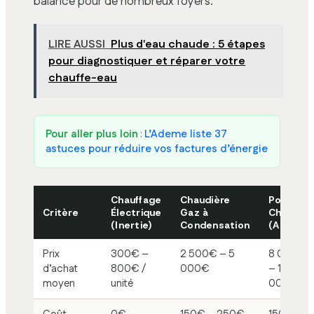
balance pour de nombreux foyers.
LIRE AUSSI
Plus d'eau chaude : 5 étapes
pour diagnostiquer et réparer votre
chauffe-eau
Pour aller plus loin
:
L’Ademe liste 37
astuces pour réduire vos factures d’énergie
Chauffage
Chaudière
Pompe à
Critère
Électrique
Gaz à
Chaleur
(Inertie)
Condensation
(Air-Eau)
Prix
300€ –
2 500€ – 5
8 000€
d’achat
800€ /
000€
– 15
moyen
unité
000€