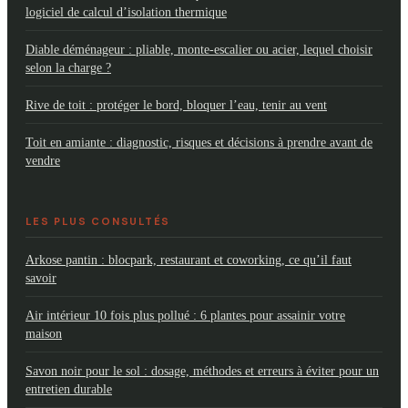
logiciel de calcul d’isolation thermique
Diable déménageur : pliable, monte-escalier ou acier, lequel choisir
selon la charge ?
Rive de toit : protéger le bord, bloquer l’eau, tenir au vent
Toit en amiante : diagnostic, risques et décisions à prendre avant de
vendre
LES PLUS CONSULTÉS
Arkose pantin : blocpark, restaurant et coworking, ce qu’il faut
savoir
Air intérieur 10 fois plus pollué : 6 plantes pour assainir votre
maison
Savon noir pour le sol : dosage, méthodes et erreurs à éviter pour un
entretien durable