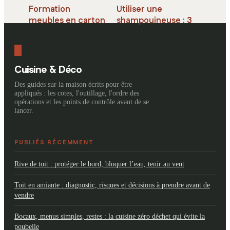
Formation
Utiliser une
meubles en carton
shampouineuse : 3
: de l’initiation à la
étapes pour
certification
nettoyer,
professionnelle
détacher et
pour concevoir du
assainir vos
Cuisine & Déco
mobilier durable
textiles
Des guides sur la maison écrits pour être
appliqués : les cotes, l'outillage, l'ordre des
opérations et les points de contrôle avant de se
lancer.
PUBLIÉS RÉCEMMENT
Rive de toit : protéger le bord, bloquer l’eau, tenir au vent
Toit en amiante : diagnostic, risques et décisions à prendre avant de
vendre
Bocaux, menus simples, restes : la cuisine zéro déchet qui évite la
poubelle