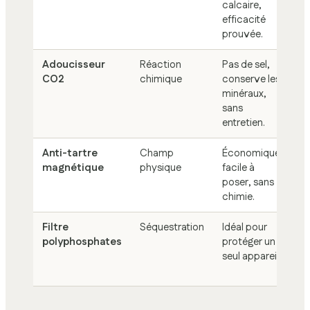
calcaire,
e
efficacité
ré
prouvée.
Adoucisseur
Réaction
Pas de sel,
Co
CO2
chimique
conserve les
bo
minéraux,
g
sans
entretien.
Anti-tartre
Champ
Économique,
Ef
magnétique
physique
facile à
va
poser, sans
la
chimie.
in
Filtre
Séquestration
Idéal pour
A
polyphosphates
protéger un
p
seul appareil.
c
l’