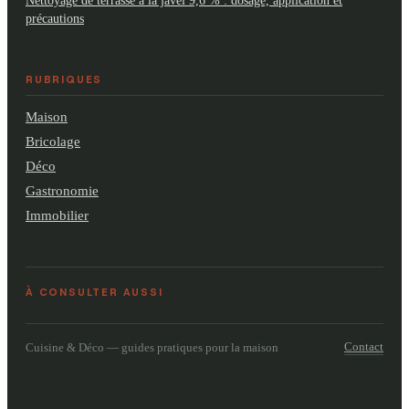
Nettoyage de terrasse à la javel 9,6 % : dosage, application et
précautions
RUBRIQUES
Maison
Bricolage
Déco
Gastronomie
Immobilier
À CONSULTER AUSSI
Contact
Cuisine & Déco — guides pratiques pour la maison