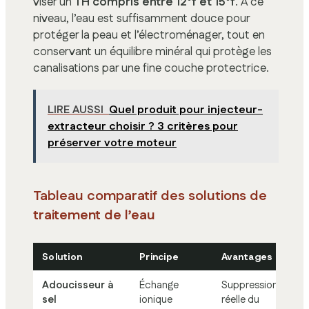
viser un
TH compris entre 12°f et 15°f
. À ce
niveau, l’eau est suffisamment douce pour
protéger la peau et l’électroménager, tout en
conservant un équilibre minéral qui protège les
canalisations par une fine couche protectrice.
LIRE AUSSI
Quel produit pour injecteur-
extracteur choisir ? 3 critères pour
préserver votre moteur
Tableau comparatif des solutions de
traitement de l’eau
Solution
Principe
Avantages
I
Adoucisseur à
Échange
Suppression
C
sel
ionique
réelle du
de