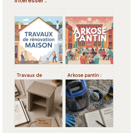
Intéresser :
Travaux de
Arkose pantin :
rénovation
blocpark,
maison : étapes
restaurant et
clés, budget et
coworking, ce qu’il
erreurs à éviter
faut savoir