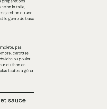
s préparations
selon la taille,
lives-jambon ou une
st le genre de base
omplète, pas
combre, carottes
ndwichs au poulet
sur du thon en
lus faciles à gérer
 et sauce