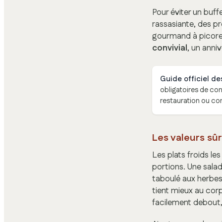
Pour éviter un buff
rassasiante, des p
gourmand à picorer
convivial
, un anni
Guide officiel de
obligatoires de co
restauration ou c
Les valeurs sû
Les plats froids le
portions. Une sala
taboulé aux herbes 
tient mieux au cor
facilement debout