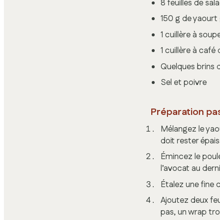
8 feuilles de sa
150 g de yaourt
1 cuillère à soup
1 cuillère à ca
Quelques brins 
Sel et poivre
Préparation pa
Mélangez le yaour
doit rester épais
Émincez le poul
l’avocat au dern
Étalez une fine 
Ajoutez deux feu
pas, un wrap tro