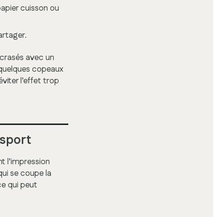
apier cuisson ou
artager.
écrasés avec un
ez quelques copeaux
iter l’effet trop
nsport
nt l’impression
qui se coupe la
ce qui peut