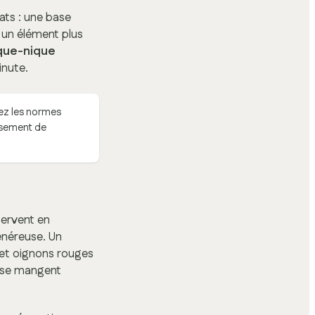
lats : une base
 un élément plus
que-nique
inute.
ez les normes
issement de
servent en
énéreuse. Un
a et oignons rouges
s se mangent