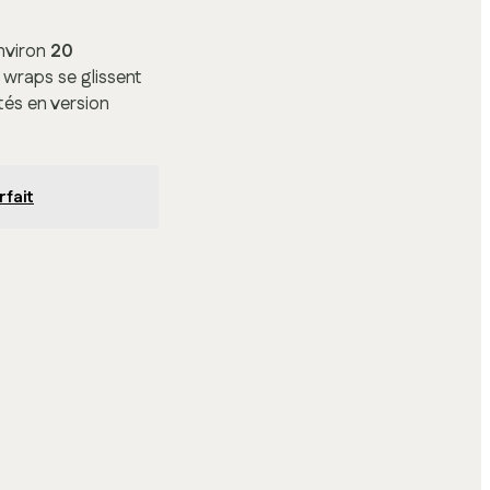
nviron
20
 wraps se glissent
és en version
rfait