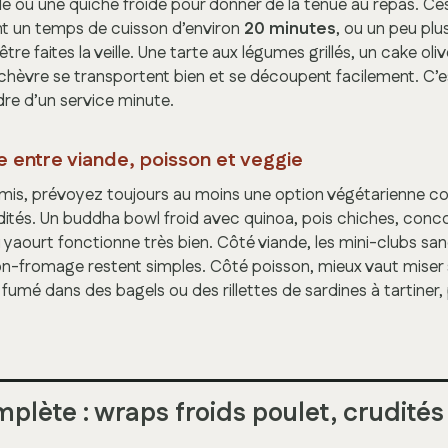
lé ou une quiche froide pour donner de la tenue au repas. Ce
 un temps de cuisson d’environ
20 minutes
, ou un peu plus 
être faites la veille. Une tarte aux légumes grillés, un cake o
hèvre se transportent bien et se découpent facilement. C’e
dre d’un service minute.
e entre viande, poisson et veggie
mis, prévoyez toujours au moins une option végétarienne c
ités. Un buddha bowl froid avec quinoa, pois chiches, con
 yaourt fonctionne très bien. Côté viande, les mini-clubs sa
on-fromage restent simples. Côté poisson, mieux vaut miser 
umé dans des bagels ou des rillettes de sardines à tartiner, p
plète : wraps froids poulet, crudités