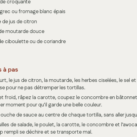
lade croquante
 grec ou fromage blanc épais
e de jus de citron
fé de moutarde douce
de ciboulette ou de coriandre
s à pas
t, le jus de citron, la moutarde, les herbes ciselées, le sel et
se pour ne pas détremper les tortillas.
et froid, râpez la carotte, coupez le concombre en bâtonne
ier moment pour qu’il garde une belle couleur.
couche de sauce au centre de chaque tortilla, sans aller jusq
illes de salade, le poulet, la carotte, le concombre et l’avoc
p rempli se déchire et se transporte mal.