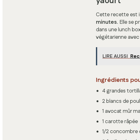
yaourt
Cette recette est 
minutes
. Elle se
dans une lunch box
végétarienne avec
LIRE AUSSI
Rece
Ingrédients po
4 grandes tortil
2 blancs de poul
1 avocat mûr ma
1 carotte râpée
1/2 concombre c