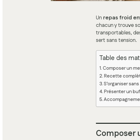
Un
repas froid en
chacun y trouve so
transportables, de
sert sans tension.
Table des mat
Composer un menu
Recette complète
S’organiser sans 
Présenter un buff
Accompagnements
Composer un