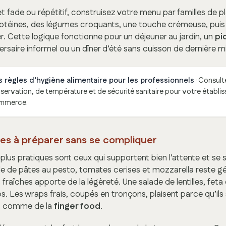
et fade ou répétitif, construisez votre menu par familles de p
rotéines, des légumes croquants, une touche crémeuse, puis
. Cette logique fonctionne pour un déjeuner au jardin, un
pi
versaire informel ou un dîner d’été sans cuisson de dernière m
s règles d’hygiène alimentaire pour les professionnels
· Consult
nservation, de température et de sécurité sanitaire pour votre établ
ommerce.
res à préparer sans se compliquer
s plus pratiques sont ceux qui supportent bien l’attente et se 
de de pâtes au pesto, tomates cerises et mozzarella reste g
fraîches apporte de la légèreté. Une salade de lentilles, fet
ps. Les wraps frais, coupés en tronçons, plaisent parce qu’il
, comme de la
finger food
.