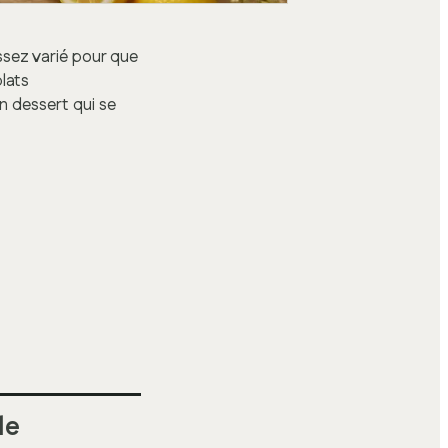
assez varié pour que
lats
n dessert qui se
de