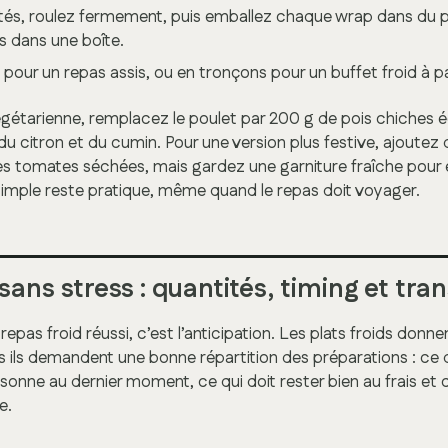
tés, roulez fermement, puis emballez chaque wrap dans du p
s dans une boîte.
our un repas assis, ou en tronçons pour un buffet froid à p
égétarienne, remplacez le poulet par 200 g de pois chiches 
ve, du citron et du cumin. Pour une version plus festive, ajout
 tomates séchées, mais gardez une garniture fraîche pour év
simple reste pratique, même quand le repas doit voyager.
sans stress : quantités, timing et tra
repas froid réussi, c’est l’anticipation. Les plats froids donne
s ils demandent une bonne répartition des préparations : ce 
saisonne au dernier moment, ce qui doit rester bien au frais et 
e.