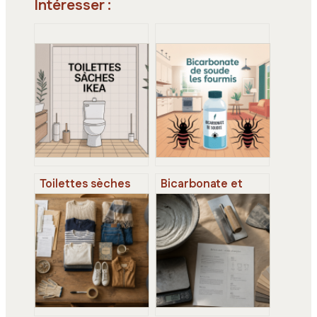
Intéresser :
Toilettes sèches
Bicarbonate et
ikea : alternatives,
fourmis comment
solutions diy et
l’utiliser
options vraiment
efficacement et
pratiques
sans danger