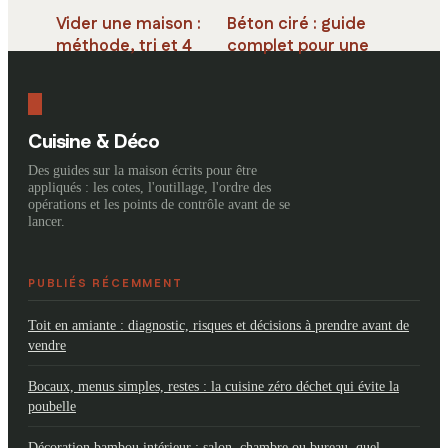
Vider une maison :
Béton ciré : guide
méthode, tri et 4
complet pour une
solutions pour
application réussie
réussir votre
en 2 couches
débarras
Cuisine & Déco
Des guides sur la maison écrits pour être
appliqués : les cotes, l'outillage, l'ordre des
opérations et les points de contrôle avant de se
lancer.
PUBLIÉS RÉCEMMENT
Toit en amiante : diagnostic, risques et décisions à prendre avant de
vendre
Bocaux, menus simples, restes : la cuisine zéro déchet qui évite la
poubelle
Décoration bambou intérieur : salon, chambre ou bureau, quel