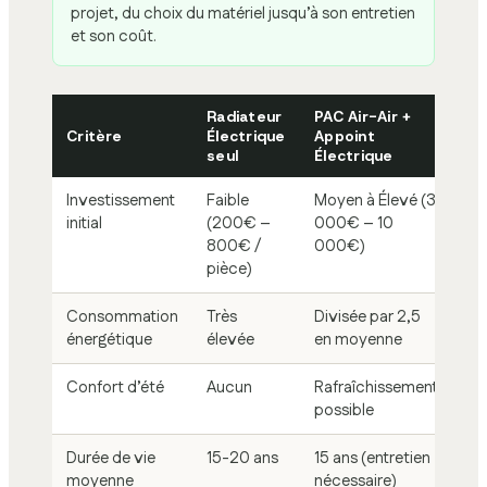
projet, du choix du matériel jusqu’à son entretien
et son coût.
Radiateur
PAC Air-Air +
Critère
Électrique
Appoint
seul
Électrique
Investissement
Faible
Moyen à Élevé (3
initial
(200€ –
000€ – 10
800€ /
000€)
pièce)
Consommation
Très
Divisée par 2,5
énergétique
élevée
en moyenne
Confort d’été
Aucun
Rafraîchissement
possible
Durée de vie
15-20 ans
15 ans (entretien
moyenne
nécessaire)