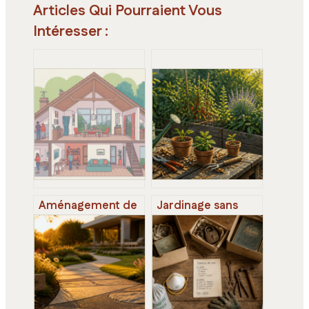
Articles Qui Pourraient Vous
Intéresser :
Aménagement de
Jardinage sans
combles perdus :
effort : 4 réflexes
étapes clés, coûts
pour un potager
et erreurs à éviter
productif sans y
passer vos week-
ends