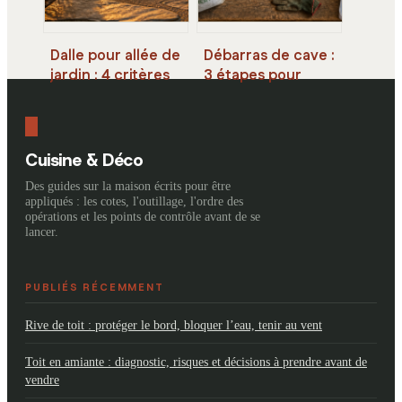
Dalle pour allée de
Débarras de cave :
jardin : 4 critères
3 étapes pour
de pose pour
trier, évacuer et
garantir stabilité et
assainir votre
sécurité
espace
Cuisine & Déco
Des guides sur la maison écrits pour être
appliqués : les cotes, l'outillage, l'ordre des
opérations et les points de contrôle avant de se
lancer.
PUBLIÉS RÉCEMMENT
Rive de toit : protéger le bord, bloquer l’eau, tenir au vent
Toit en amiante : diagnostic, risques et décisions à prendre avant de
vendre