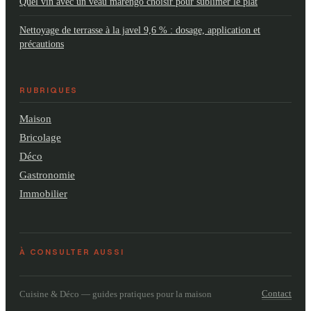
Quel vin avec un veau marengo choisir pour sublimer le plat
Nettoyage de terrasse à la javel 9,6 % : dosage, application et
précautions
RUBRIQUES
Maison
Bricolage
Déco
Gastronomie
Immobilier
À CONSULTER AUSSI
Contact
Cuisine & Déco — guides pratiques pour la maison