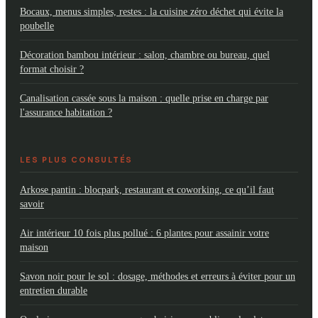
Bocaux, menus simples, restes : la cuisine zéro déchet qui évite la
poubelle
Décoration bambou intérieur : salon, chambre ou bureau, quel
format choisir ?
Canalisation cassée sous la maison : quelle prise en charge par
l'assurance habitation ?
LES PLUS CONSULTÉS
Arkose pantin : blocpark, restaurant et coworking, ce qu’il faut
savoir
Air intérieur 10 fois plus pollué : 6 plantes pour assainir votre
maison
Savon noir pour le sol : dosage, méthodes et erreurs à éviter pour un
entretien durable