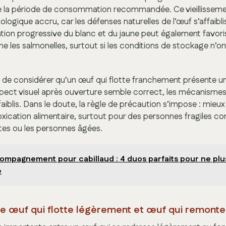
e la période de consommation recommandée. Ce vieillisse
ologique accru, car les défenses naturelles de l’œuf s’affaibli
ion progressive du blanc et du jaune peut également favorise
 les salmonelles, surtout si les conditions de stockage n’on
t de considérer qu’un œuf qui flotte franchement présente un
spect visuel après ouverture semble correct, les mécanismes
aiblis. Dans le doute, la règle de précaution s’impose : mieux 
oxication alimentaire, surtout pour des personnes fragiles c
es ou les personnes âgées.
ompagnement pour cabillaud : 4 duos parfaits pour ne plus
e
re œuf qui flotte légèrement et œuf qui remont