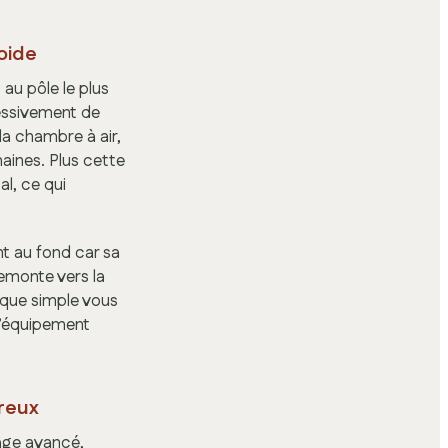
oide
au pôle le plus
ressivement de
 la chambre à air,
aines. Plus cette
al, ce qui
nt au fond car sa
remonte vers la
ique simple vous
d’équipement
ereux
âge avancé,