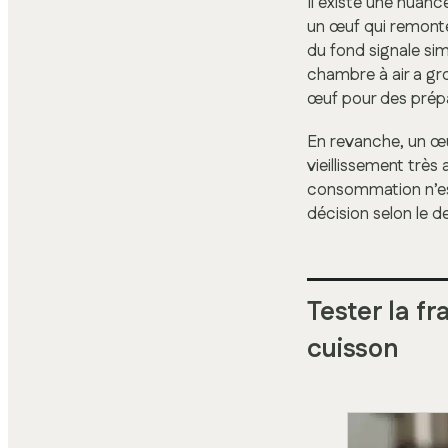
Il existe une nuan
un œuf qui remont
du fond signale si
chambre à air a gro
œuf pour des prép
En revanche, un œuf
vieillissement très
consommation n’est
décision selon le d
Tester la f
cuisson