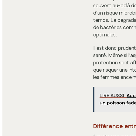
souvent au-delà d
d’un risque microbi
temps. La dégradat
de bactéries comme
optimales.
Il est donc pruden
santé. Même si l’a
protection sont aff
que risquer une int
les femmes enceint
LIRE AUSSI
Acc
un poisson fad
Différence ent