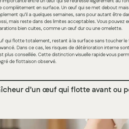
ce importante entre un œuf qui se redresse légèrement au fon
e complètement en surface. Un œuf qui se met debout mais
mplement qu’il a quelques semaines, sans pour autant être d
ssi, mais reste dans des limites acceptables. Vous pouvez en
arations bien cuites, comme un œuf dur ou une omelette.
 qui flotte totalement, restant à la surface sans toucher le 
 avancé. Dans ce cas, les risques de détérioration interne sont
 plus conseillée. Cette distinction visuelle rapide vous per
egré de flottaison observé.
raîcheur d’un œuf qui flotte avant ou 