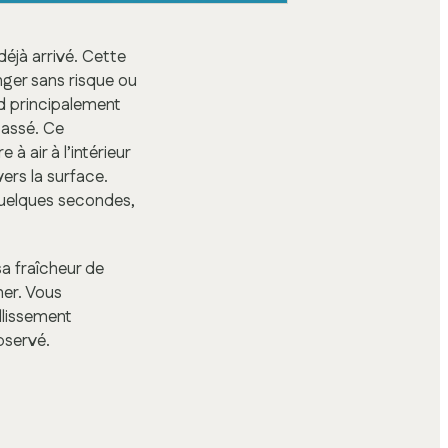
déjà arrivé. Cette
ger sans risque ou
nd principalement
cassé. Ce
à air à l’intérieur
 vers la surface.
uelques secondes,
a fraîcheur de
mer. Vous
llissement
bservé.