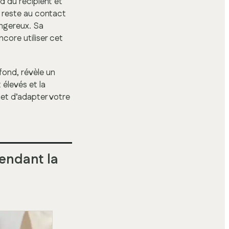
d du récipient et
 reste au contact
angereux. Sa
core utiliser cet
fond, révèle un
 élevés et la
met d’adapter votre
pendant la