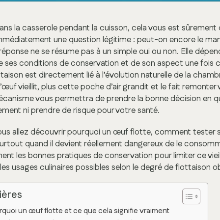
ans la casserole pendant la cuisson, cela vous est sûrement 
immédiatement une question légitime : peut-on encore le man
La réponse ne se résume pas à un simple oui ou non. Elle dépe
de ses conditions de conservation et de son aspect une fois 
ison est directement lié à l’évolution naturelle de la chambre 
l’œuf vieillit, plus cette poche d’air grandit et le fait remonter
anisme vous permettra de prendre la bonne décision en q
ilement ni prendre de risque pour votre santé.
vous allez découvrir pourquoi un œuf flotte, comment tester s
 surtout quand il devient réellement dangereux de le consom
nt les bonnes pratiques de conservation pour limiter ce viei
 les usages culinaires possibles selon le degré de flottaison o
ières
uoi un œuf flotte et ce que cela signifie vraiment