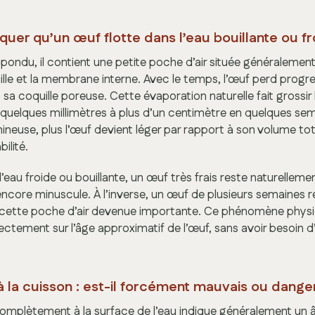
uer qu’un œuf flotte dans l’eau bouillante ou fr
ondu, il contient une petite poche d’air située généralement 
uille et la membrane interne. Avec le temps, l’œuf perd prog
s sa coquille poreuse. Cette évaporation naturelle fait grossir
 quelques millimètres à plus d’un centimètre en quelques sem
umineuse, plus l’œuf devient léger par rapport à son volume tot
ilité.
’eau froide ou bouillante, un œuf très frais reste naturelleme
encore minuscule. À l’inverse, un œuf de plusieurs semaines 
r cette poche d’air devenue importante. Ce phénomène phys
ectement sur l’âge approximatif de l’œuf, sans avoir besoin 
à la cuisson : est-il forcément mauvais ou dang
complètement à la surface de l’eau indique généralement un 