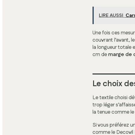
LIRE AUSSI
Carr
Une fois ces mesur
couvrant l’avant, le
la longueur totale 
cm de
marge de 
Le choix de
Le textile choisi d
trop léger s’affais
la tenue comme l
Si vous préférez un 
comme le Decovil Li