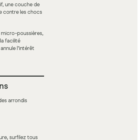
tif, une couche de
e contre les chocs
s micro-poussières,
 facilité
annule l’intérêt
ons
des arrondis
re, surfilez tous