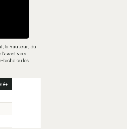
nt, la
hauteur
, du
e l’avant vers
de-biche ou les
llée