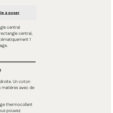
ile à poser
gle central
 rectangle central,
ystématiquement 1
lage.
e
 droite. Un coton
es matières avec de
ilage thermocollant
 Vous pouvez