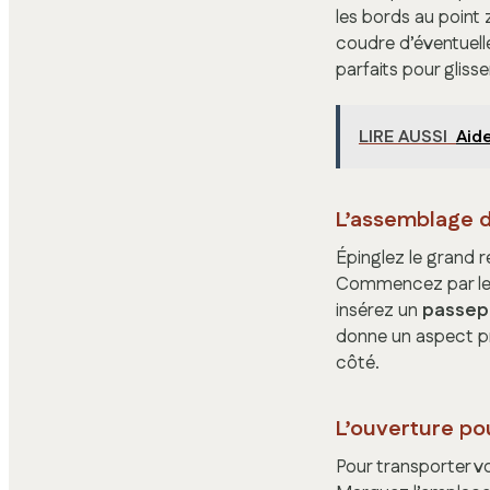
les bords au point 
coudre d’éventuel
parfaits pour gliss
LIRE AUSSI
Aide
L’assemblage 
Épinglez le grand r
Commencez par le ce
insérez un
passep
donne un aspect pr
côté.
L’ouverture po
Pour transporter vo