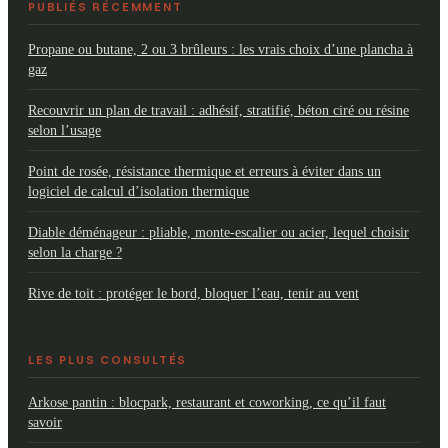
PUBLIÉS RÉCEMMENT
Propane ou butane, 2 ou 3 brûleurs : les vrais choix d’une plancha à
gaz
Recouvrir un plan de travail : adhésif, stratifié, béton ciré ou résine
selon l’usage
Point de rosée, résistance thermique et erreurs à éviter dans un
logiciel de calcul d’isolation thermique
Diable déménageur : pliable, monte-escalier ou acier, lequel choisir
selon la charge ?
Rive de toit : protéger le bord, bloquer l’eau, tenir au vent
LES PLUS CONSULTÉS
Arkose pantin : blocpark, restaurant et coworking, ce qu’il faut
savoir