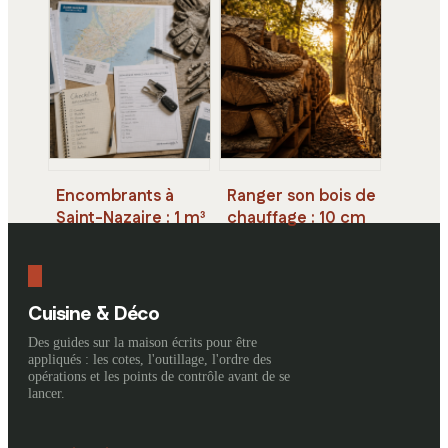
rénovation de
mois pour la
maison : comment
succession et 3
choisir le bon
étapes pour
partenaire travaux
réussir votre
débarras
Encombrants à
Ranger son bois de
Saint-Nazaire : 1 m³
chauffage : 10 cm
maximum et les 3
d’écart et 3 règles
règles pour un
d’or pour un
ramassage réussi
séchage optimal
Cuisine & Déco
Des guides sur la maison écrits pour être
appliqués : les cotes, l'outillage, l'ordre des
opérations et les points de contrôle avant de se
lancer.