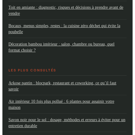
Toit en amiante : diagnostic, risques et décisions à prendre avant de
vendre
Bocaux, menus simples, restes : la cuisine zéro déchet qui évite la
poubelle
Décoration bambou intérieur : salon, chambre ou bureau, quel
format choisir ?
LES PLUS CONSULTÉS
Arkose pantin : blocpark, restaurant et coworking, ce qu’il faut
savoir
Air intérieur 10 fois plus pollué : 6 plantes pour assainir votre
maison
Savon noir pour le sol : dosage, méthodes et erreurs à éviter pour un
entretien durable