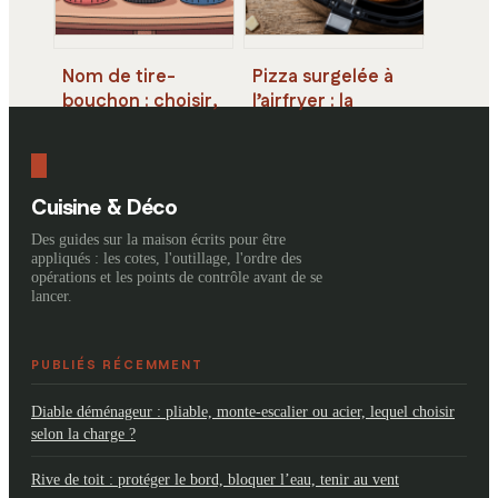
Nom de tire-
Pizza surgelée à
bouchon : choisir,
l’airfryer : la
comprendre et
méthode pour un
nommer chaque
résultat
modèle
croustillant en 8
minutes
Cuisine & Déco
Des guides sur la maison écrits pour être
appliqués : les cotes, l'outillage, l'ordre des
opérations et les points de contrôle avant de se
lancer.
PUBLIÉS RÉCEMMENT
Diable déménageur : pliable, monte-escalier ou acier, lequel choisir
selon la charge ?
Rive de toit : protéger le bord, bloquer l’eau, tenir au vent