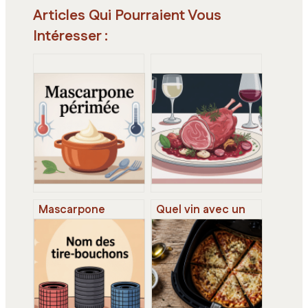
Articles Qui Pourraient Vous
Intéresser :
Mascarpone
Quel vin avec un
périmée : risques,
veau marengo
astuces et bonnes
choisir pour
pratiques en
sublimer le plat
cuisine