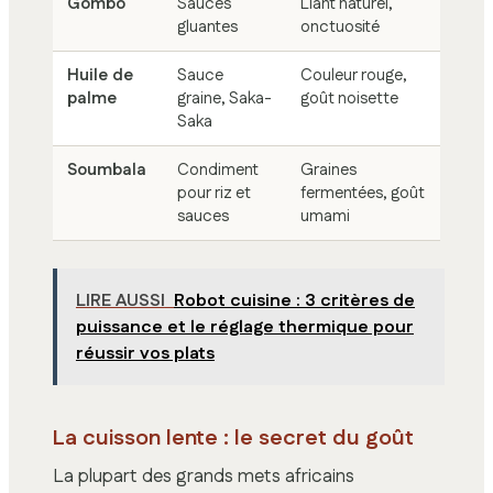
Gombo
Sauces
Liant naturel,
gluantes
onctuosité
Huile de
Sauce
Couleur rouge,
palme
graine, Saka-
goût noisette
Saka
Soumbala
Condiment
Graines
pour riz et
fermentées, goût
sauces
umami
LIRE AUSSI
Robot cuisine : 3 critères de
puissance et le réglage thermique pour
réussir vos plats
La cuisson lente : le secret du goût
La plupart des grands mets africains