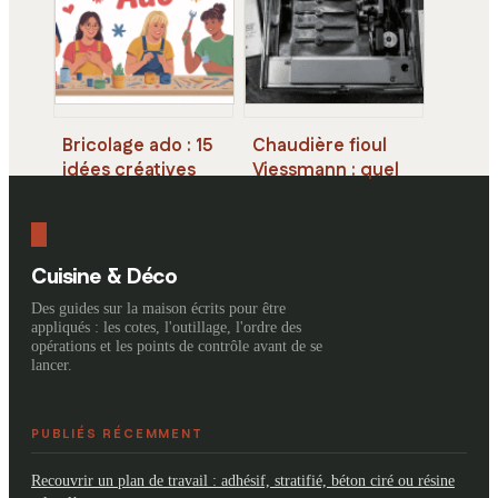
quotidien
Bricolage ado : 15
Chaudière fioul
idées créatives
Viessmann : quel
pour occuper et
budget pour une
motiver les jeunes
performance de
97 % ?
Cuisine & Déco
Des guides sur la maison écrits pour être
appliqués : les cotes, l'outillage, l'ordre des
opérations et les points de contrôle avant de se
lancer.
PUBLIÉS RÉCEMMENT
Recouvrir un plan de travail : adhésif, stratifié, béton ciré ou résine