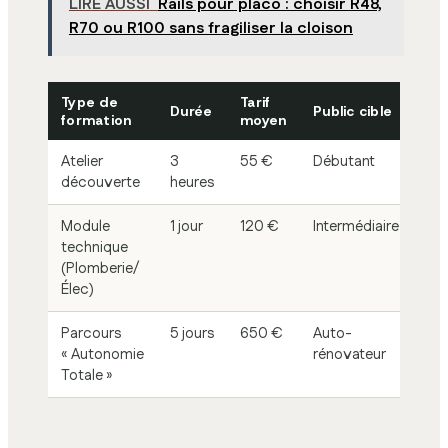
LIRE AUSSI
Rails pour placo : choisir R48,
R70 ou R100 sans fragiliser la cloison
Type de
Tarif
Durée
Public cible
formation
moyen
Atelier
3
55 €
Débutant
découverte
heures
Module
1 jour
120 €
Intermédiaire
technique
(Plomberie/
Élec)
Parcours
5 jours
650 €
Auto-
« Autonomie
rénovateur
Totale »