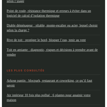
selon l’usage
Point de rosée, résistance thermique et erreurs à éviter dans un
logiciel de calcul d’isolation thermique
Diable déménageur : pliable, monte-escalier ou acier, lequel choisir
selon la charge ?
Rive de toit : protéger le bord, bloquer l’eau, tenir au vent
Toit en amiante : diagnostic, risques et décisions à prendre avant de
vendre
LES PLUS CONSULTÉS
Arkose pantin : blocpark, restaurant et coworking, ce qu’il faut
savoir
Air intérieur 10 fois plus pollué : 6 plantes pour assainir votre
maison