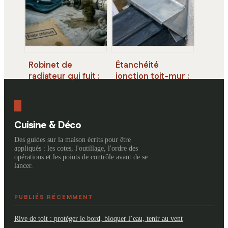
techniques pour
structure de votre
réussir votre
carrelage
installation
Robinet de
Étanchéité
radiateur qui fuit :
jonction toit-mur :
3 étapes pour
4 règles d’or pour
stopper l’eau et
éviter les
réparer la fuite
infiltrations
Cuisine & Déco
Des guides sur la maison écrits pour être
appliqués : les cotes, l'outillage, l'ordre des
opérations et les points de contrôle avant de se
lancer.
PUBLIÉS RÉCEMMENT
Rive de toit : protéger le bord, bloquer l’eau, tenir au vent