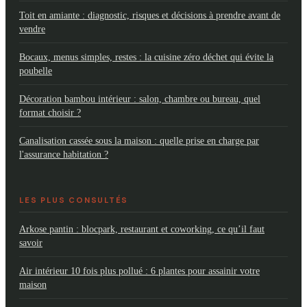
Toit en amiante : diagnostic, risques et décisions à prendre avant de
vendre
Bocaux, menus simples, restes : la cuisine zéro déchet qui évite la
poubelle
Décoration bambou intérieur : salon, chambre ou bureau, quel
format choisir ?
Canalisation cassée sous la maison : quelle prise en charge par
l'assurance habitation ?
LES PLUS CONSULTÉS
Arkose pantin : blocpark, restaurant et coworking, ce qu’il faut
savoir
Air intérieur 10 fois plus pollué : 6 plantes pour assainir votre
maison