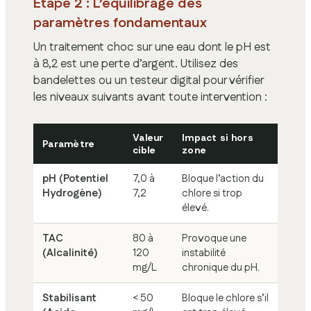
Étape 2 : L’équilibrage des
paramètres fondamentaux
Un traitement choc sur une eau dont le pH est
à 8,2 est une perte d’argent. Utilisez des
bandelettes ou un testeur digital pour vérifier
les niveaux suivants avant toute intervention :
Valeur
Impact si hors
Paramètre
cible
zone
pH (Potentiel
7,0 à
Bloque l’action du
Hydrogène)
7,2
chlore si trop
élevé.
TAC
80 à
Provoque une
(Alcalinité)
120
instabilité
mg/L
chronique du pH.
Stabilisant
< 50
Bloque le chlore s’il