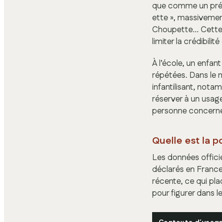
que comme un préno
ette », massivemen
Choupette… Cette c
limiter la crédibil
À l’école, un enfa
répétées. Dans le
infantilisant, nota
réserver à un usag
personne concernée 
Quelle est la p
Les données offici
déclarés en France
récente, ce qui pl
pour figurer dans l