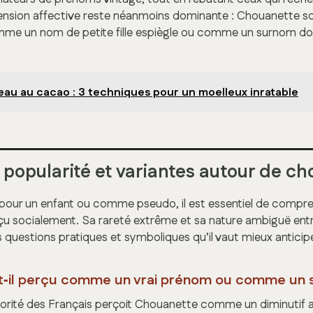
ension affective reste néanmoins dominante : Chouanette s
e un nom de petite fille espiègle ou comme un surnom d
eau au cacao : 3 techniques pour un moelleux inratable
 popularité et variantes autour de c
r pour un enfant ou comme pseudo, il est essentiel de com
çu socialement. Sa rareté extrême et sa nature ambiguë ent
questions pratiques et symboliques qu’il vaut mieux anticipe
t‑il perçu comme un vrai prénom ou comme un
orité des Français perçoit Chouanette comme un diminutif 