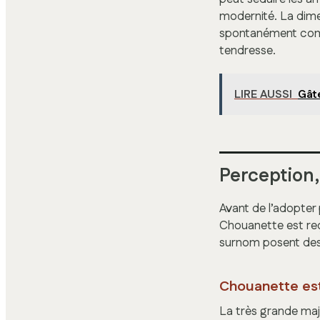
modernité. La dim
spontanément comm
tendresse.
LIRE AUSSI
Gât
Perception,
Avant de l’adopte
Chouanette est re
surnom posent des 
Chouanette es
La très grande maj