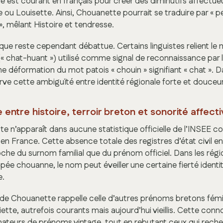
e est courant en français pour créer des diminutifs affectue
 ou Louisette. Ainsi, Chouanette pourrait se traduire par « 
, mêlant Histoire et tendresse.
ue reste cependant débattue. Certains linguistes relient le 
(« chat-huant ») utilisé comme signal de reconnaissance par l
ne déformation du mot patois « chouin » signifiant « chat ». D
e cette ambiguïté entre identité régionale forte et douceu
entre histoire, terroir breton et sonorité affect
e n’apparaît dans aucune statistique officielle de l’INSEE c
en France. Cette absence totale des registres d’état civil en
oche du surnom familial que du prénom officiel. Dans les régi
ée chouanne, le nom peut éveiller une certaine fierté identit
e.
de Chouanette rappelle celle d’autres prénoms bretons fé
tte, autrefois courants mais aujourd’hui vieillis. Cette conno
mateurs de prénoms vintage, tout en rebutant ceux qui reche