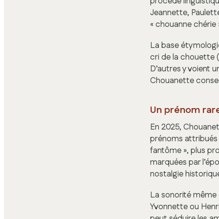
procédé linguistiqu
Jeannette, Paulette
« chouanne chérie »
La base étymologiq
cri de la chouette 
D’autres y voient u
Chouanette conserv
Un prénom rare 
En 2025, Chouanett
prénoms attribués 
fantôme », plus pr
marquées par l’épop
nostalgie historiqu
La sonorité même 
Yvonnette ou Henrie
peut séduire les a