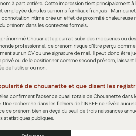
m à part entière. Cette impression tient principalement à l
t employée dans les surnoms familiaux français : Mamounett
onnotation intime crée un effet de proximité chaleureuse 
ité du prénom dans les contextes formels.
nt prénommé Chouanette pourrait subir des moqueries ou des
 monde professionnel, ce prénom risque d’être perçu comme 
mment sur un CV ou une signature de mail. Il peut donc être ju
e privé ou de le positionner comme second prénom, laissant l
de l’utiliser ou non.
opularité de chouanette et que disent les registre
elles confirment l’absence quasi totale de Chouanette dans
. Une recherche dans les fichiers de l’INSEE ne révèle aucu
ace ce prénom bien en deçà du seuil de trois naissances annu
es statistiques publiques.