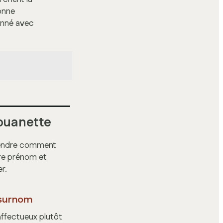
onne
onné avec
houanette
prendre comment
re prénom et
r.
 surnom
affectueux plutôt