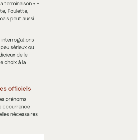
a terminaison « -
e, Poulette,
mais peut aussi
 interrogations
peu sérieux ou
dicieux de le
e choix à la
s officiels
 les prénoms
ne occurrence
elles nécessaires