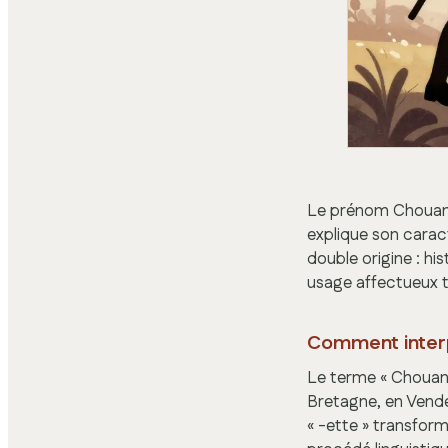
Le prénom Chouanet
explique son carac
double origine : hi
usage affectueux t
Comment interpr
Le terme « Chouan 
Bretagne, en Vendée
« -ette » transfor