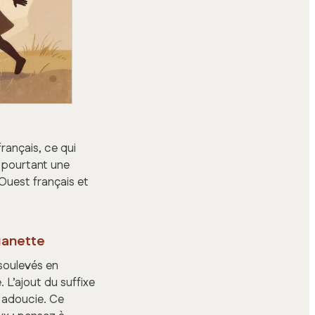
ançais, ce qui
 pourtant une
’Ouest français et
uanette
 soulevés en
 L’ajout du suffixe
e adoucie. Ce