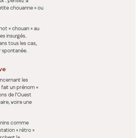
ux : pensez à
petite chouanne » ou
mot « chouan » au
es insurgés.
ans tous les cas,
r spontanée.
ive
oncernant les
 fait un prénom «
ons de l’Ouest
aire, voire une
minins comme
tation « rétro »
rchent la