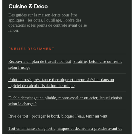
débarras
?
Cuisine & Déco
Des guides sur la maison écrits pour être
appliqués : les cotes, l'outillage, l'ordre des
opérations et les points de contrôle avant de se
lancer.
PUBLIÉS RÉCEMMENT
Recouvrir un plan de travail : adhésif, stratifié, béton ciré ou résine
selon l’usage
Point de rosée, résistance thermique et erreurs à éviter dans un
logiciel de calcul d’isolation thermique
Diable déménageur : pliable, monte-escalier ou acier, lequel choisir
selon la charge ?
Rive de toit : protéger le bord, bloquer l’eau, tenir au vent
Toit en amiante : diagnostic, risques et décisions à prendre avant de