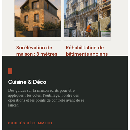
complet pour
compromettre
payer le juste prix
l’efficacité
thermique
Surélévation de
Réhabilitation de
maison : 3 mètres
bâtiments anciens
de distance,
à Paris : 4 défis
recours des
techniques pour
voisins et règles
concilier luxe,
pour réussir vos
normes et
Cuisine & Déco
travaux
patrimoine
Des guides sur la maison écrits pour être
appliqués : les cotes, l'outillage, l'ordre des
opérations et les points de contrôle avant de se
lancer.
PUBLIÉS RÉCEMMENT