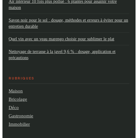
Air intérieur 10 fois plus pollué : 6 plantes pour assainir votre
maison
Savon noir pour le sol : dosage, méthodes et erreurs à éviter pour un
entretien durable
Quel vin avec un veau marengo choisir pour sublimer le plat
Nettoyage de terrasse à la javel 9,6 % : dosage, application et
précautions
RUBRIQUES
Maison
Bricolage
Déco
Gastronomie
Immobilier